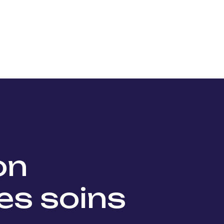
Nos projets
Nos lauréats
Nous soutenir
Actu
ion
es soins