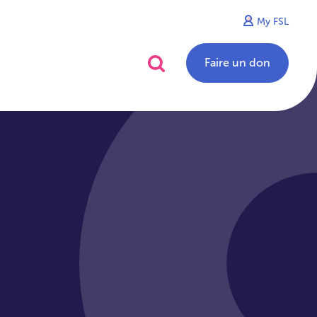
My FSL
alités
Contact
Faire un don