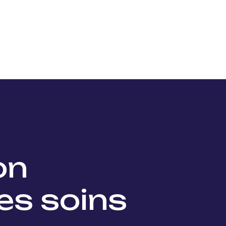
Nos projets
Nos lauréats
Nous soutenir
Actu
ion
es soins