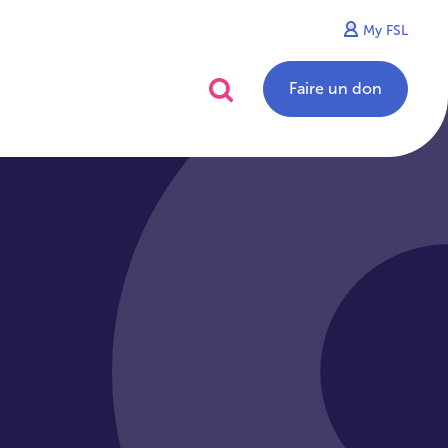
My FSL
alités
Contact
Faire un don