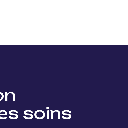
Nos projets
Nos lauréats
Nous soutenir
Actu
ion
es soins