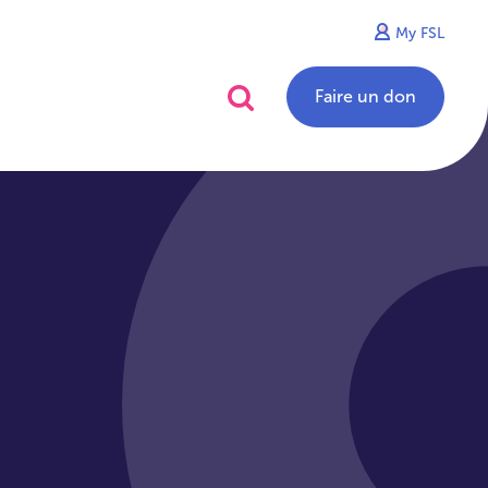
My FSL
alités
Contact
Faire un don