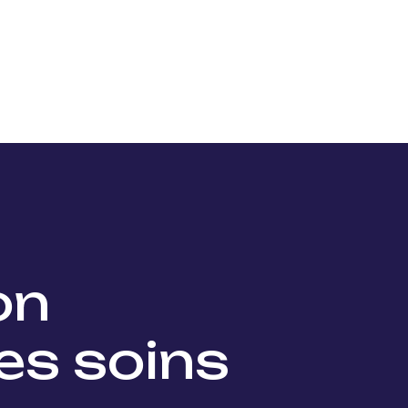
Nos projets
Nos lauréats
Nous soutenir
Actu
ion
es soins