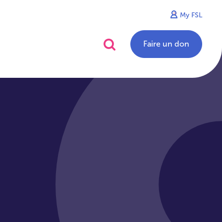
My FSL
alités
Contact
Faire un don