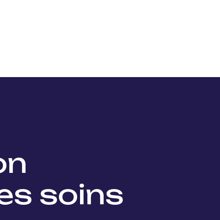
Nos projets
Nos lauréats
Nous soutenir
Actu
ion
es soins