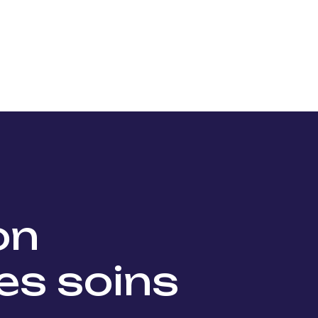
Nos projets
Nos lauréats
Nous soutenir
Actu
ion
es soins