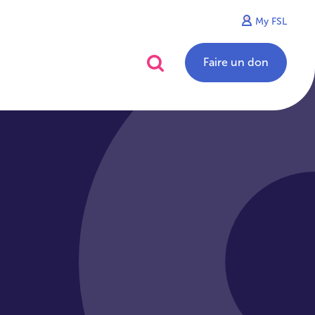
My FSL
alités
Contact
Faire un don