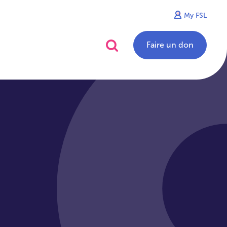
My FSL
alités
Contact
Faire un don