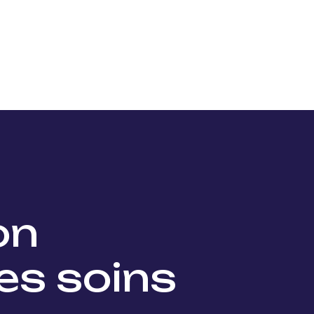
Nos projets
Nos lauréats
Nous soutenir
Actu
ion
es soins