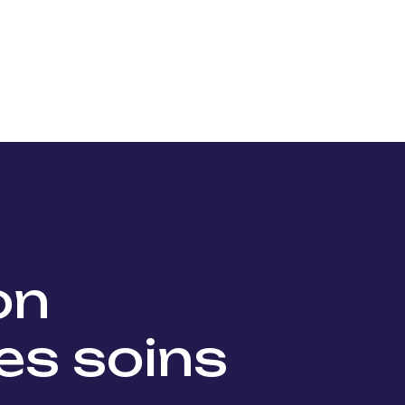
Nos projets
Nos lauréats
Nous soutenir
Actu
ion
es soins