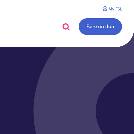
My FSL
alités
Contact
Faire un don