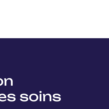
Nos projets
Nos lauréats
Nous soutenir
Actu
ion
es soins