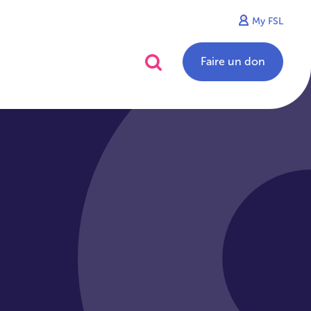
My FSL
alités
Contact
Faire un don