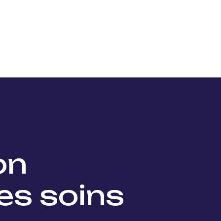
Nos projets
Nos lauréats
Nous soutenir
Actu
ion
es soins