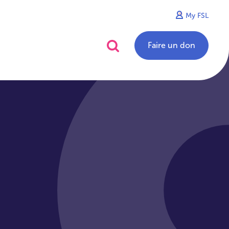
My FSL
alités
Contact
Faire un don