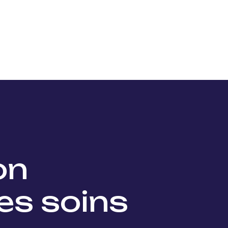
Nos projets
Nos lauréats
Nous soutenir
Actu
ion
es soins