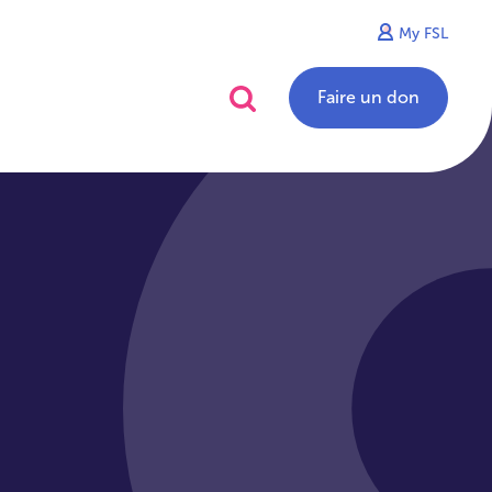
My FSL
alités
Contact
Faire un don