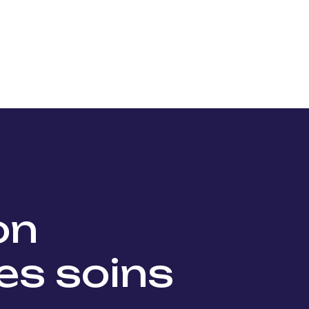
Nos projets
Nos lauréats
Nous soutenir
Actu
ion
es soins