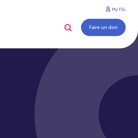
My FSL
alités
Contact
Faire un don