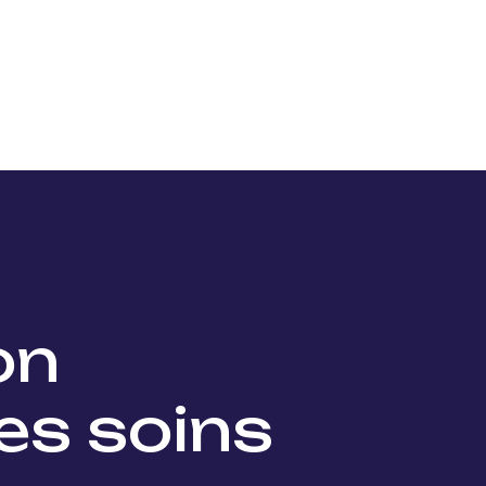
Nos projets
Nos lauréats
Nous soutenir
Actu
ion
es soins