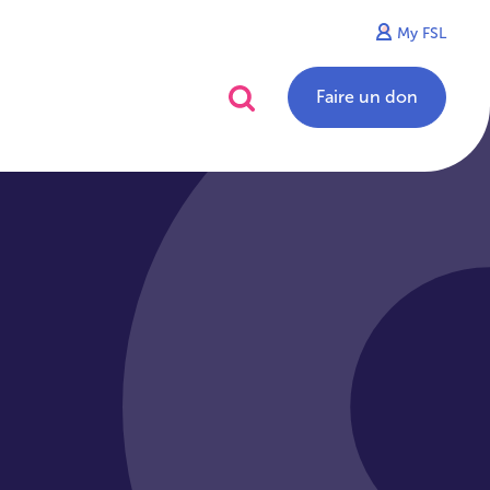
My FSL
alités
Contact
Faire un don