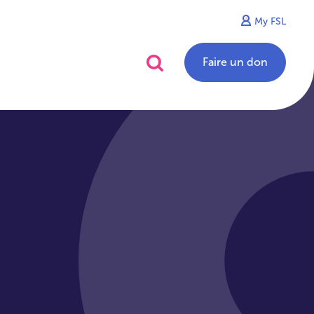
My FSL
alités
Contact
Faire un don