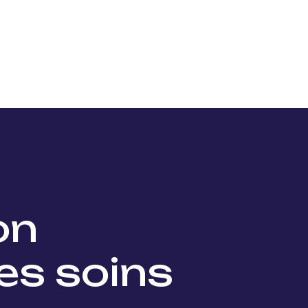
Nos projets
Nos lauréats
Nous soutenir
Actu
ion
es soins