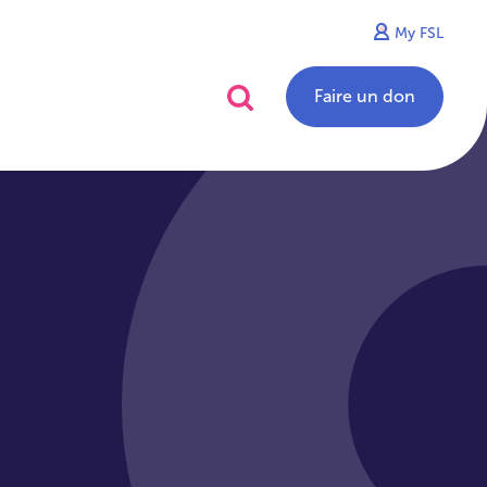
My FSL
alités
Contact
Faire un don