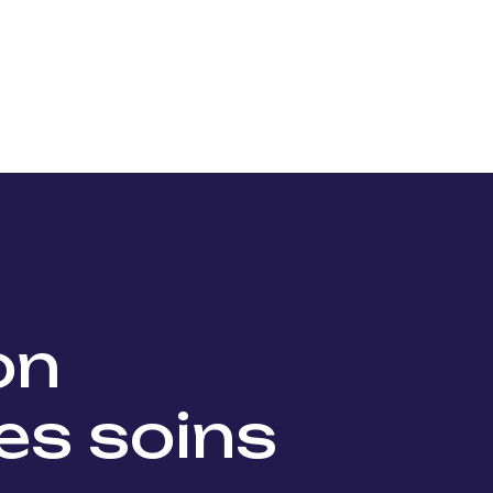
Nos projets
Nos lauréats
Nous soutenir
Actu
ion
es soins