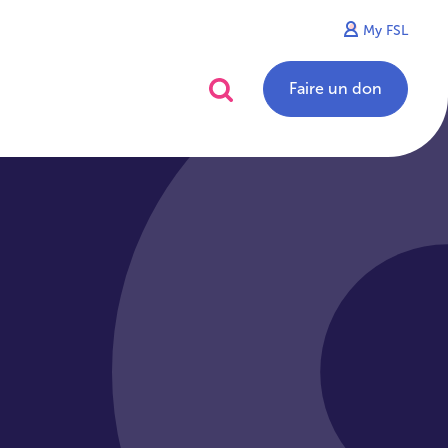
My FSL
alités
Contact
Faire un don