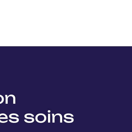
Nos projets
Nos lauréats
Nous soutenir
Actu
ion
es soins