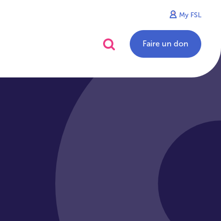
My FSL
alités
Contact
Faire un don