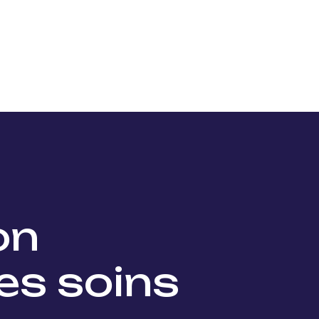
Nos projets
Nos lauréats
Nous soutenir
Actu
ion
es soins