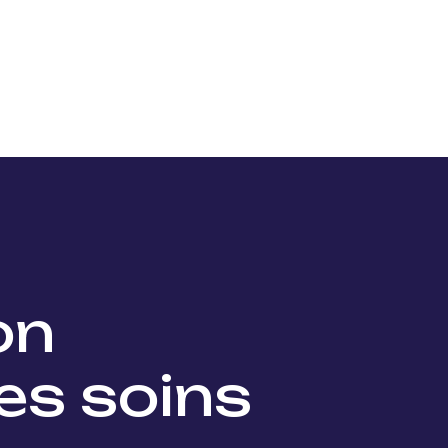
Nos projets
Nos lauréats
Nous soutenir
Actu
ion
es soins