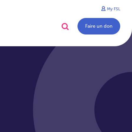
My FSL
alités
Contact
Faire un don