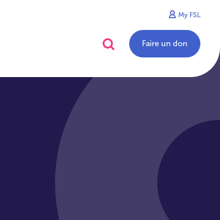
My FSL
alités
Contact
Faire un don