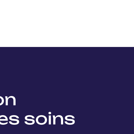
Nos projets
Nos lauréats
Nous soutenir
Actu
ion
es soins