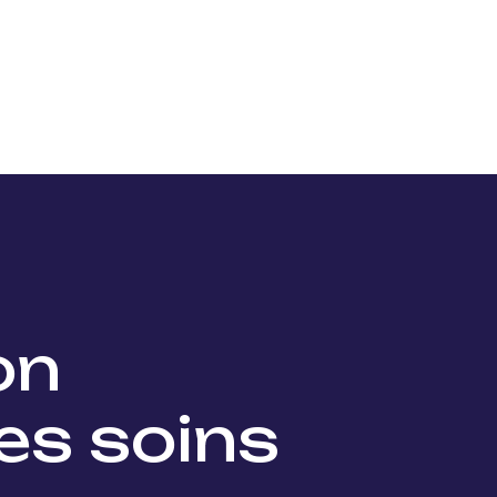
Nos projets
Nos lauréats
Nous soutenir
Actu
ion
es soins