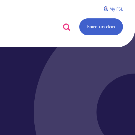
My FSL
alités
Contact
Faire un don