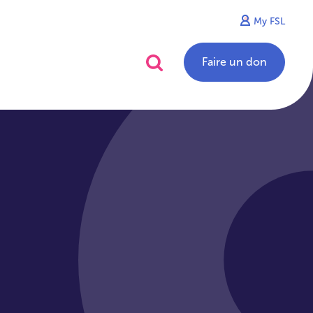
My FSL
alités
Contact
Faire un don