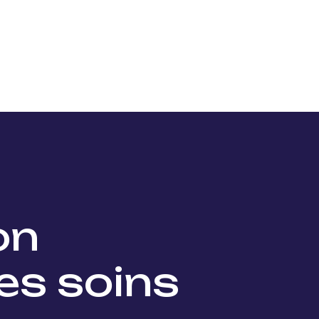
Nos projets
Nos lauréats
Nous soutenir
Actu
ion
es soins