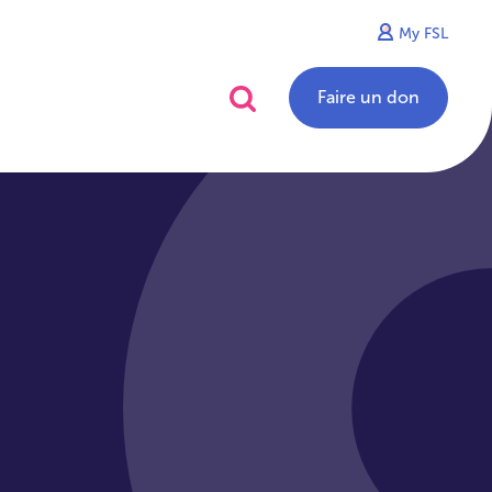
My FSL
alités
Contact
Faire un don