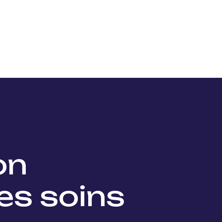
Nos projets
Nos lauréats
Nous soutenir
Actu
ion
es soins