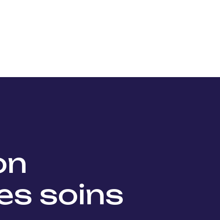
Nos projets
Nos lauréats
Nous soutenir
Actu
ion
es soins