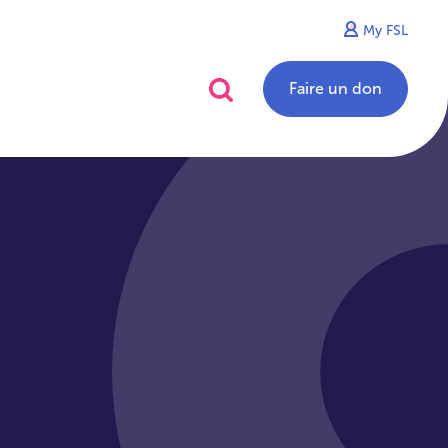
My FSL
alités
Contact
Faire un don