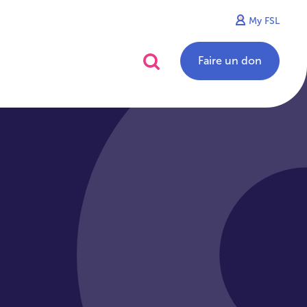
My FSL
alités
Contact
Faire un don