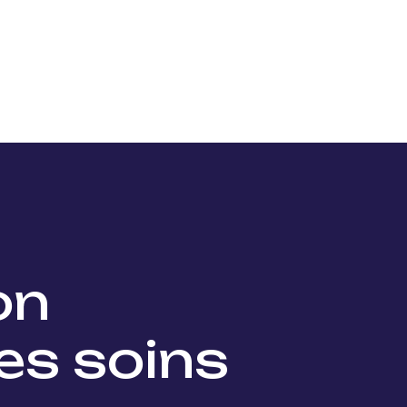
Nos projets
Nos lauréats
Nous soutenir
Actu
ion
es soins