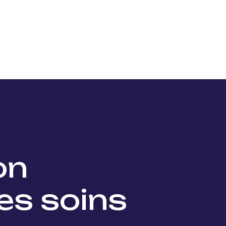
Nos projets
Nos lauréats
Nous soutenir
Actu
ion
es soins