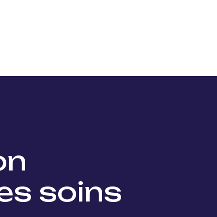
Nos projets
Nos lauréats
Nous soutenir
Actu
ion
es soins