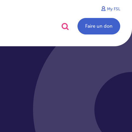
My FSL
alités
Contact
Faire un don