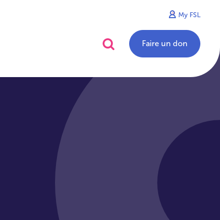
My FSL
alités
Contact
Faire un don