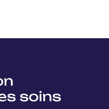
Nos projets
Nos lauréats
Nous soutenir
Actu
ion
es soins