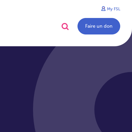
My FSL
alités
Contact
Faire un don