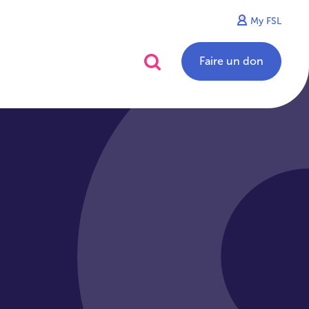
My FSL
alités
Contact
Faire un don