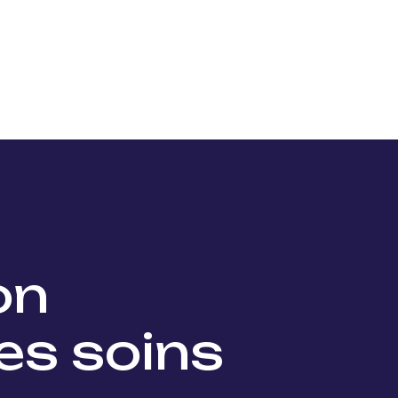
Nos projets
Nos lauréats
Nous soutenir
Actu
ion
es soins