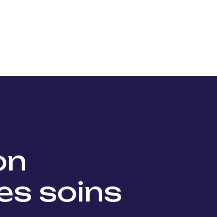
Nos projets
Nos lauréats
Nous soutenir
Actu
ion
es soins