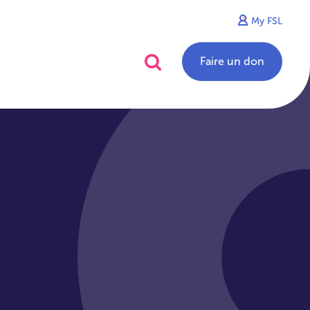
My FSL
alités
Contact
Faire un don