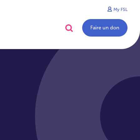
My FSL
alités
Contact
Faire un don