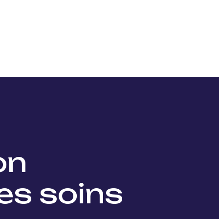
Nos projets
Nos lauréats
Nous soutenir
Actu
ion
es soins