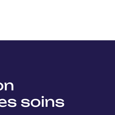
Nos projets
Nos lauréats
Nous soutenir
Actu
ion
es soins