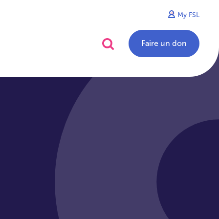
My FSL
alités
Contact
Faire un don