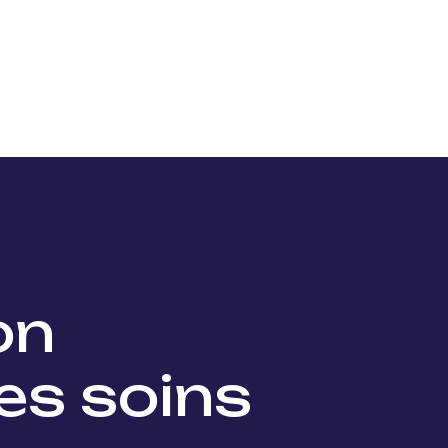
Nos projets
Nos lauréats
Nous soutenir
Actu
ion
es soins