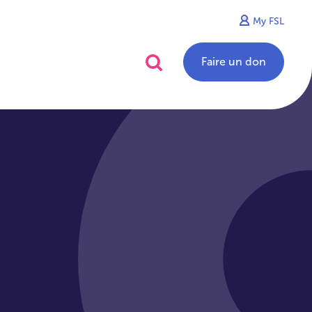
My FSL
alités
Contact
Faire un don