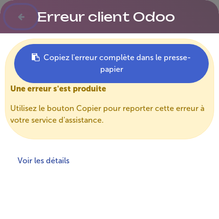
Erreur client Odoo
Copiez l'erreur complète dans le presse-
papier
Une erreur s'est produite
Tous les projets
Utilisez le bouton Copier pour reporter cette erreur à
L'espoir des cellules
votre service d'assistance.
tueuses
Voir les détails
Programmer des cellules capables de
reconnaître une cible précise et de la détruire