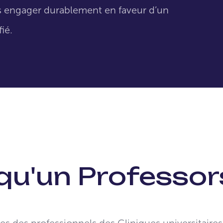
us engager durablement en faveur d’un
fié.
qu'un Professor