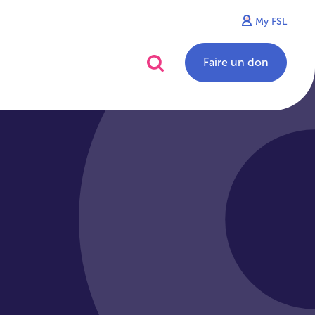
My FSL
alités
Contact
Faire un don