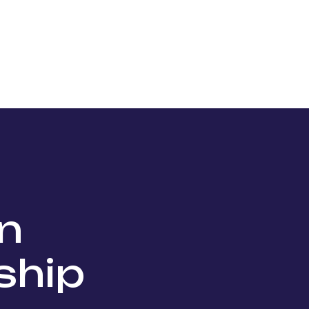
Nos projets
Nos lauréats
Nous soutenir
Actu
n
ship