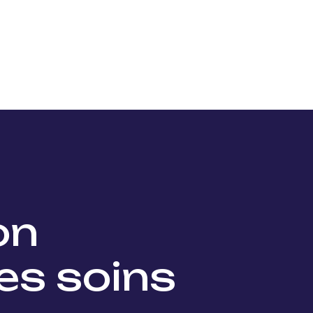
Nos projets
Nos lauréats
Nous soutenir
Actu
ion
es soins