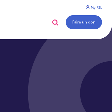
My FSL
alités
Contact
Faire un don